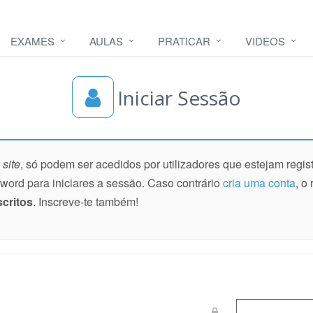
EXAMES
AULAS
PRATICAR
VIDEOS
Iniciar Sessão
o
site
, só podem ser acedidos por utilizadores que estejam regist
ssword para iniciares a sessão. Caso contrário
cria uma conta
, o
scritos
. Inscreve-te também!
Password