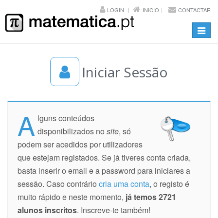
LOGIN
INICIO
CONTACTAR
Toggl
navig
Iniciar Sessão
A
lguns conteúdos
disponibilizados no
site
, só
podem ser acedidos por utilizadores
que estejam registados. Se já tiveres conta criada,
basta inserir o email e a password para iniciares a
sessão. Caso contrário
cria uma conta
, o registo é
muito rápido e neste momento,
já temos 2721
alunos inscritos
. Inscreve-te também!