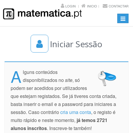
LOGIN
INICIO
CONTACTAR
Toggl
navig
Iniciar Sessão
A
lguns conteúdos
disponibilizados no
site
, só
podem ser acedidos por utilizadores
que estejam registados. Se já tiveres conta criada,
basta inserir o email e a password para iniciares a
sessão. Caso contrário
cria uma conta
, o registo é
muito rápido e neste momento,
já temos 2721
alunos inscritos
. Inscreve-te também!