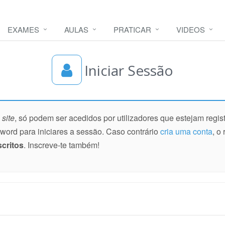
EXAMES
AULAS
PRATICAR
VIDEOS
Iniciar Sessão
o
site
, só podem ser acedidos por utilizadores que estejam regist
ssword para iniciares a sessão. Caso contrário
cria uma conta
, o
scritos
. Inscreve-te também!