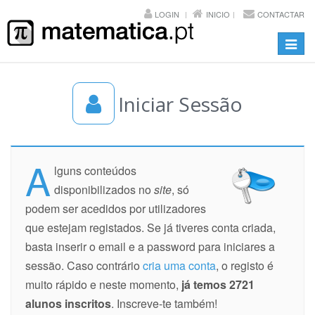
LOGIN
INICIO
CONTACTAR
Toggl
navig
Iniciar Sessão
A
lguns conteúdos
disponibilizados no
site
, só
podem ser acedidos por utilizadores
que estejam registados. Se já tiveres conta criada,
basta inserir o email e a password para iniciares a
sessão. Caso contrário
cria uma conta
, o registo é
muito rápido e neste momento,
já temos 2721
alunos inscritos
. Inscreve-te também!