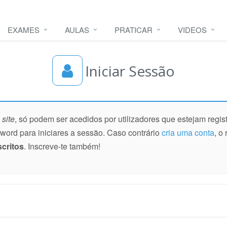
EXAMES
AULAS
PRATICAR
VIDEOS
Iniciar Sessão
o
site
, só podem ser acedidos por utilizadores que estejam regist
ssword para iniciares a sessão. Caso contrário
cria uma conta
, o
scritos
. Inscreve-te também!