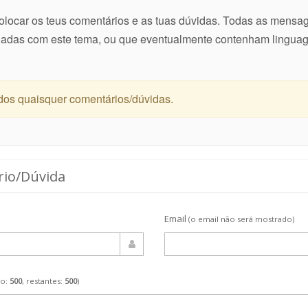
colocar os teus comentários e as tuas dúvidas. Todas as mens
onadas com este tema, ou que eventualmente contenham lingua
dos quaisquer comentários/dúvidas.
rio/Dúvida
Email
(o email não será mostrado)
mo:
500
, restantes:
500
)