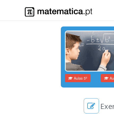
Aulas 5º
Aul
Exer