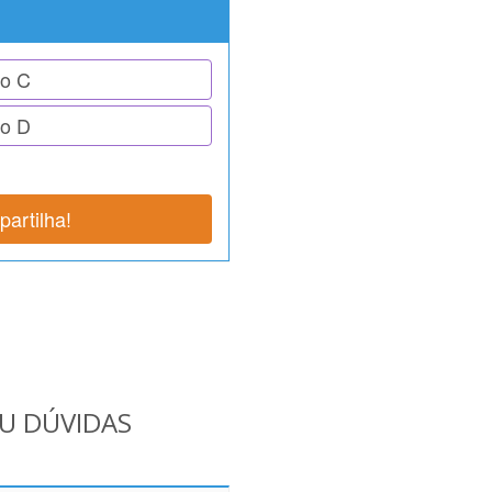
o C
o D
artilha!
OU DÚVIDAS