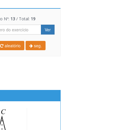
io Nº:
13
/ Total:
19
Ver
aleatório
seg.