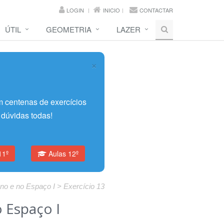
LOGIN
INICIO
CONTACTAR
ÚTIL
GEOMETRIA
LAZER
×
 centenas de exercícios
 dúvidas todas!
11º
Aulas 12º
no e no Espaço I > Exercício 13
 Espaço I