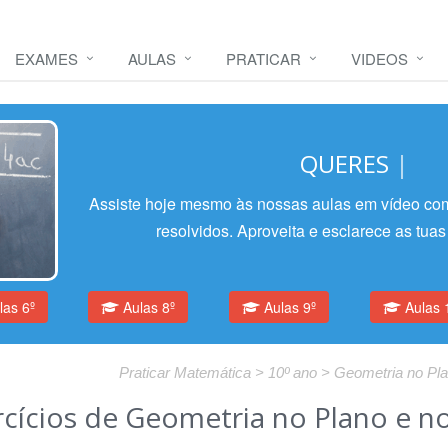
EXAMES
AULAS
PRATICAR
VIDEOS
QUERES A
|
Assiste hoje mesmo às nossas aulas em vídeo com
resolvidos. Aproveita e esclarece as tuas
as 6º
Aulas 8º
Aulas 9º
Aulas 
Praticar Matemática > 10º ano > Geometria no Pla
cícios de Geometria no Plano e no