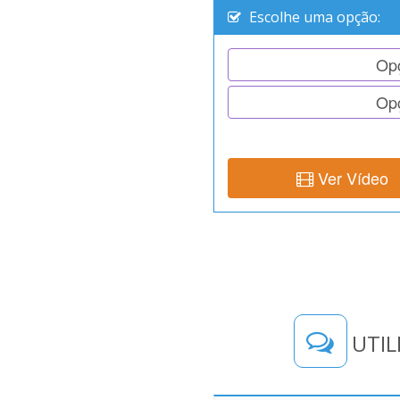
Escolhe uma opção:
Op
Op
Ver Vídeo
UTIL