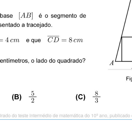
tirado do teste intermédio de matemática do 10º ano, publicad