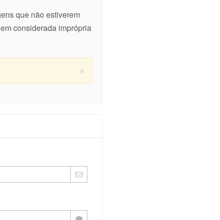
agens que não estiverem
gem considerada imprópria
×