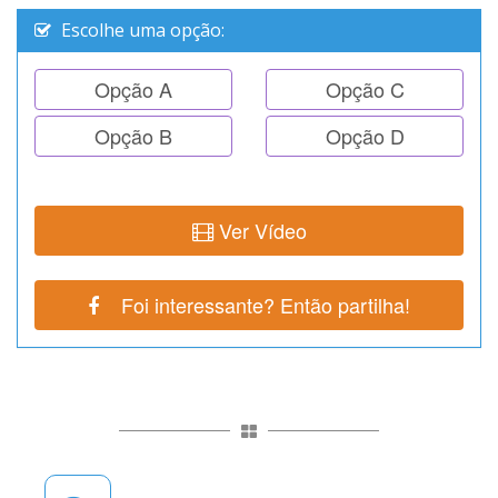
Escolhe uma opção:
Opção A
Opção C
Opção B
Opção D
Ver Vídeo
Foi interessante? Então partilha!