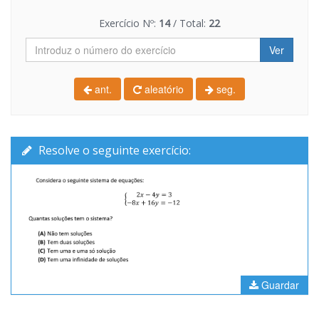
Exercício Nº:
14
/ Total:
22
Ver
ant.
aleatório
seg.
Resolve o seguinte exercício:
Guardar