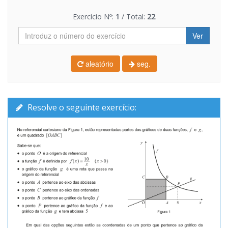
Exercício Nº:
1
/ Total:
22
Ver
aleatório
seg.
Resolve o seguinte exercício: