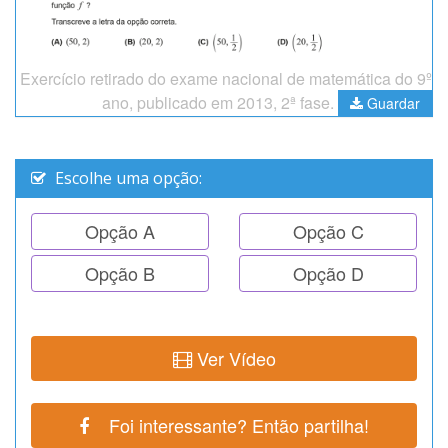
Exercício retirado do exame nacional de matemática do 9º
ano, publicado em 2013, 2ª fase.
Guardar
Escolhe uma opção:
Opção A
Opção C
Opção B
Opção D
Ver Vídeo
Foi interessante? Então partilha!