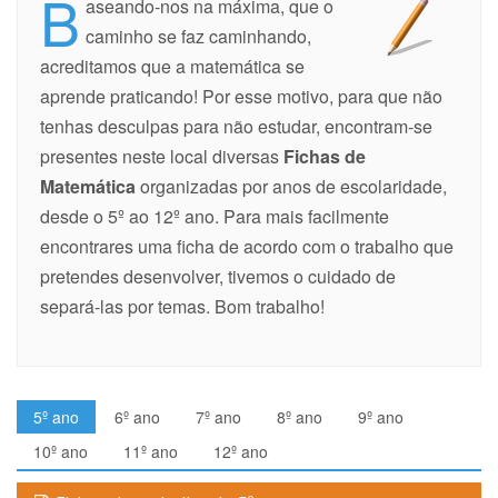
B
aseando-nos na máxima, que o
caminho se faz caminhando,
acreditamos que a matemática se
aprende praticando! Por esse motivo, para que não
tenhas desculpas para não estudar, encontram-se
presentes neste local diversas
Fichas de
Matemática
organizadas por anos de escolaridade,
desde o 5º ao 12º ano. Para mais facilmente
encontrares uma ficha de acordo com o trabalho que
pretendes desenvolver, tivemos o cuidado de
separá-las por temas. Bom trabalho!
5º ano
6º ano
7º ano
8º ano
9º ano
10º ano
11º ano
12º ano