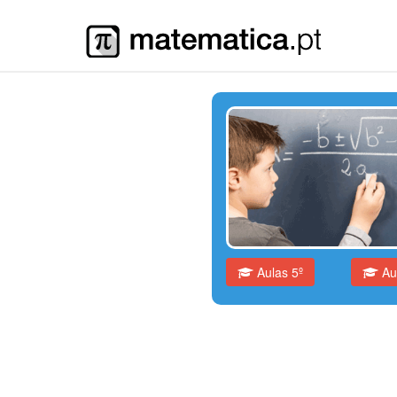
Aulas 5º
Aul