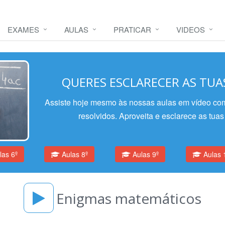
EXAMES
AULAS
PRATICAR
VIDEOS
QUERES ESCLARECER AS TUA
Assiste hoje mesmo às nossas aulas em vídeo com
resolvidos. Aproveita e esclarece as tuas
as 6º
Aulas 8º
Aulas 9º
Aulas 
Enigmas matemáticos