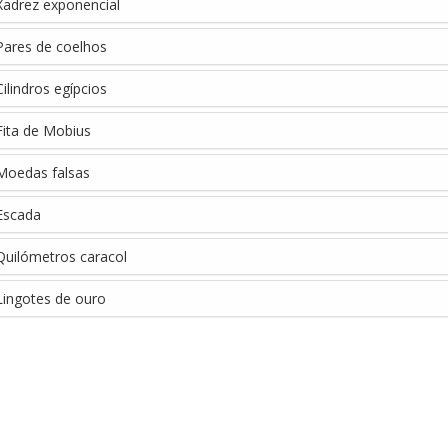
adrez exponencial
ares de coelhos
lindros egípcios
ita de Mobius
Moedas falsas
Escada
uilómetros caracol
ingotes de ouro