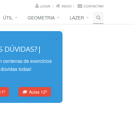
LOGIN
INICIO
CONTACTAR
ÚTIL
GEOMETRIA
LAZER
×
S DÚVIDAS?
|
 centenas de exercícios
 dúvidas todas!
11º
Aulas 12º