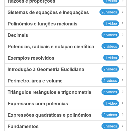
Razões e proporções
1 vídeo
Sistemas de equações e inequações
26 vídeos
Polinómios e funções racionais
1 vídeo
Decimais
6 vídeos
Potências, radicais e notação científica
6 vídeos
Exemplos resolvidos
1 vídeo
Introdução à Geometria Euclidiana
2 vídeos
Perímetro, área e volume
2 vídeos
Triângulos retângulos e trigonometria
6 vídeos
Expressões com potências
1 vídeo
Expressões quadráticas e polinómios
2 vídeos
Fundamentos
3 vídeos