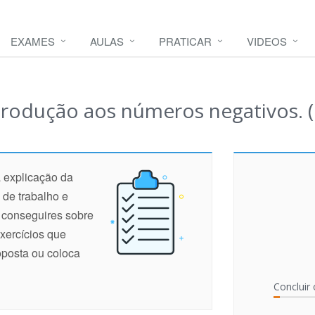
EXAMES
AULAS
PRATICAR
VIDEOS
trodução aos números negativos. (
 explicação da
 de trabalho e
e conseguires sobre
xercícios que
oposta ou coloca
Concluir 