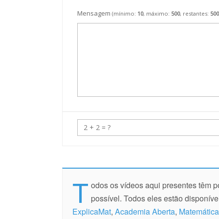
Mensagem
(mínimo:
10
, máximo:
500
, restantes:
500
T
odos os vídeos aqui presentes têm po
possível. Todos eles estão disponív
ExplicaMat
,
Academia Aberta
,
Matemática