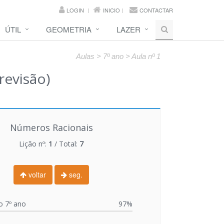
LOGIN
INICIO
CONTACTAR
ÚTIL
GEOMETRIA
LAZER
Aulas > 7º ano > Aula nº 1
revisão)
Números Racionais
Lição nº:
1
/ Total:
7
voltar
seg.
o 7º ano
97%