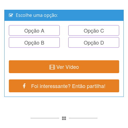
Escolhe uma opção:
Opção A
Opção C
Opção B
Opção D
Ver Vídeo
Foi interessante? Então partilha!