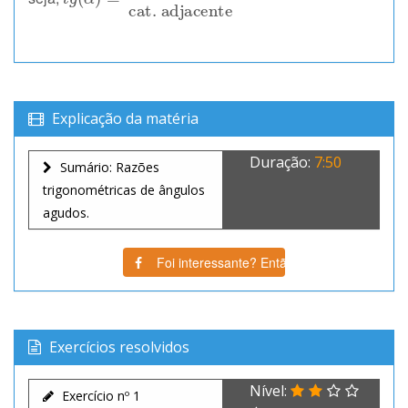
Explicação da matéria
Duração:
7:50
Sumário: Razões
trigonométricas de ângulos
agudos.
Foi interessante? Então partilha!
Exercícios resolvidos
Nível:
Exercício nº 1