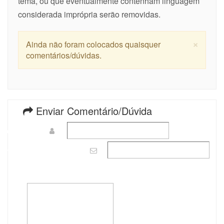
tema, ou que eventualmente contenham linguagem
considerada imprópria serão removidas.
×
Ainda não foram colocados quaisquer
comentários/dúvidas.
Enviar Comentário/Dúvida
Nome
(mínimo:
3
)
Email
(o email não será mostrado)
Mensagem
(mínimo:
10
, máximo:
500
, restantes:
500
)