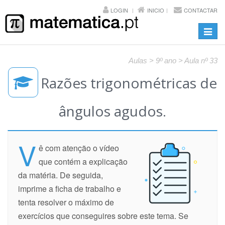
LOGIN
INICIO
CONTACTAR
Toggl
navig
Aulas > 9º ano > Aula nº 33
Razões trigonométricas de
ângulos agudos.
V
ê com atenção o vídeo
que contém a explicação
da matéria. De seguida,
imprime a ficha de trabalho e
tenta resolver o máximo de
exercícios que conseguires sobre este tema. Se