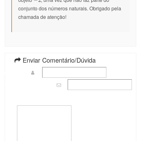
conjunto dos números naturais. Obrigado pela
chamada de atenção!
Enviar Comentário/Dúvida
Nome
(mínimo:
3
)
Email
(o email não será mostrado)
Mensagem
(mínimo:
10
, máximo:
500
, restantes:
500
)