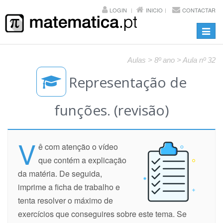
LOGIN
INICIO
CONTACTAR
Toggl
navig
Aulas > 8º ano > Aula nº 32
Representação de
funções. (revisão)
V
ê com atenção o vídeo
que contém a explicação
da matéria. De seguida,
imprime a ficha de trabalho e
tenta resolver o máximo de
exercícios que conseguires sobre este tema. Se