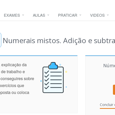
EXAMES
AULAS
PRATICAR
VIDEOS
Numerais mistos. Adição e subtr
 explicação da
Núme
 de trabalho e
e conseguires sobre
xercícios que
oposta ou coloca
Concluir 