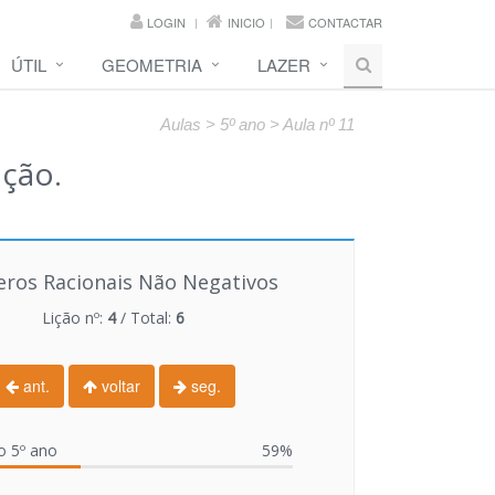
LOGIN
INICIO
CONTACTAR
ÚTIL
GEOMETRIA
LAZER
Aulas > 5º ano > Aula nº 11
ação.
ros Racionais Não Negativos
Lição nº:
4
/ Total:
6
ant.
voltar
seg.
o 5º ano
59%