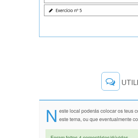
Exercício nº 5
UTIL
N
este local poderás colocar os teus
este tema, ou que eventualmente c
Foram feitos 4 comentários/dúvidas.