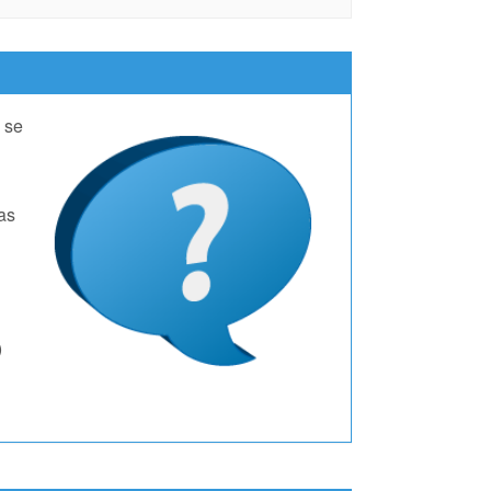
, se
as
)